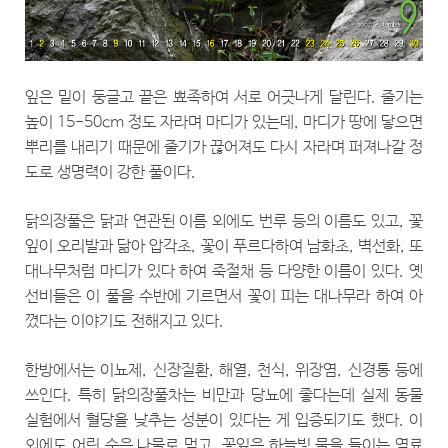
잎은 밑이 둥글고 끝은 뾰족하여 서로 어긋나게 달린다. 줄기는
높이 15-50cm 정도 자라며 마디가 있는데, 마디가 땅에 닿으면
뿌리를 내리기 때문에 줄기가 끊어져도 다시 자라며 퍼져나갈 정
도로 생명력이 강한 풀이다.
닭의장풀은 닭과 연관된 이름 외에도 번루 등의 이름도 있고, 꽃
잎이 오리발과 닮아 압각초, 꽃이 푸르다하여 남화초, 벽선화, 또
대나무처럼 마디가 있다 하여 죽절채 등 다양한 이름이 있다. 옛
선비들은 이 풀을 수반에 기르면서 꽃이 피는 대나무라 하여 아
꼈다는 이야기도 전해지고 있다.
한방에서는 이뇨제, 신장질환, 해열, 천식, 위장염, 신경통 등에
쓰인다. 특히 닭의장풀차는 비만과 당뇨에 좋다는데 실제 동물
실험에서 혈당을 낮추는 성분이 있다는 게 입증되기도 했다. 이
외에도 어린 순은 나물로 먹고, 꽃잎은 하늘빛 물을 들이는 염료