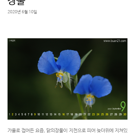
장풀
2020년 6월 10일
가을로 접어든 요즘, 닭의장풀이 지천으로 피어 늦더위에 지쳐있