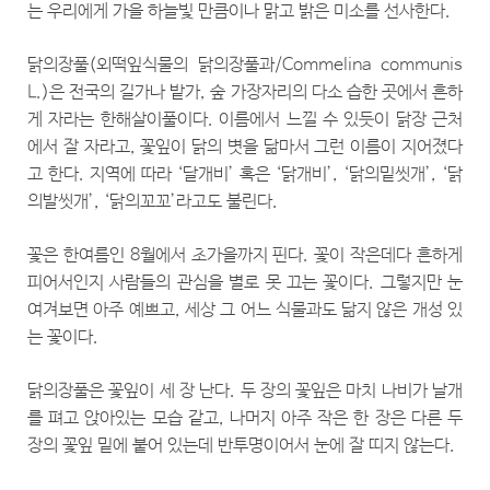
는 우리에게 가을 하늘빛 만큼이나 맑고 밝은 미소를 선사한다.
닭의장풀(외떡잎식물의 닭의장풀과/Commelina communis
L.)은 전국의 길가나 밭가, 숲 가장자리의 다소 습한 곳에서 흔하
게 자라는 한해살이풀이다. 이름에서 느낄 수 있듯이 닭장 근처
에서 잘 자라고, 꽃잎이 닭의 볏을 닮마서 그런 이름이 지어졌다
고 한다. 지역에 따라 ‘달개비’ 혹은 ‘닭개비’, ‘닭의밑씻개’, ‘닭
의발씻개’, ‘닭의꼬꼬’라고도 불린다.
꽃은 한여름인 8월에서 초가을까지 핀다. 꽃이 작은데다 흔하게
피어서인지 사람들의 관심을 별로 못 끄는 꽃이다. 그렇지만 눈
여겨보면 아주 예쁘고, 세상 그 어느 식물과도 닮지 않은 개성 있
는 꽃이다.
닭의장풀은 꽃잎이 세 장 난다. 두 장의 꽃잎은 마치 나비가 날개
를 펴고 앉아있는 모습 같고, 나머지 아주 작은 한 장은 다른 두
장의 꽃잎 밑에 붙어 있는데 반투명이어서 눈에 잘 띠지 않는다.